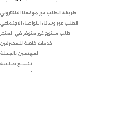
طريقة الطلب عبر موقعنا الالكتروني
الطلب عبر وسائل التواصل الاجتماعي
طلب منتوج غير متوفر في المتجر
خدمات خاصة للمحترفين
المهتمين بالجملة
تـتـبـــع طـلـبية
أسعار التوصيل
Copyright © 2025 ARTSILA. All rights reserved. | Dev
القائمة
0 منتج
السلة
0
حسابي