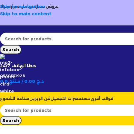
والب وعطور
حصرية ومتجددة
🚚 توصيل سريع وآمن لـ
✦
Skip to navigation
عروض عمل
نتعامل مع
ارتسيلا
Skip to main content
Search
خطا الهاتف 24/7
0550551928
د.ج
0,00
/
0 منتج
0
قوالب أخرى
مستحضرات التجميل
فن الريزين
صناعة الشموع
Search