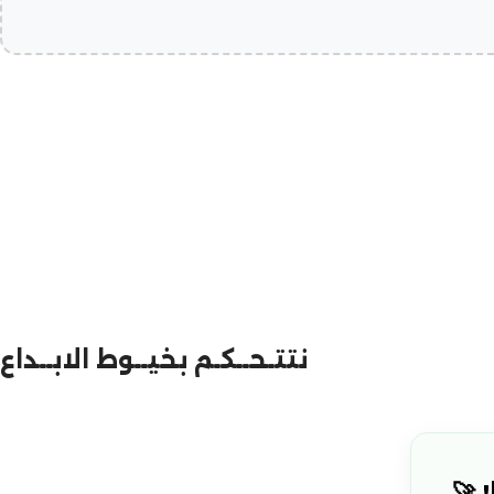
نتتـحــكـم بخيــوط الابــداع
 🚀