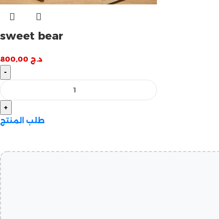
sweet bear
د.ج
800,00
طلب المنتج