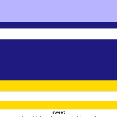
💰 أسعار خاصة
لأصحاب المشاريع
والجملة
🆕 تشكيلة
ق
✦
sweet