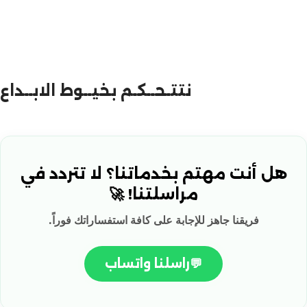
نتتـحــكـم بخيــوط الابــداع
هل أنت مهتم بخدماتنا؟ لا تتردد في
مراسلتنا! 🚀
فريقنا جاهز للإجابة على كافة استفساراتك فوراً.
💬
راسلنا واتساب