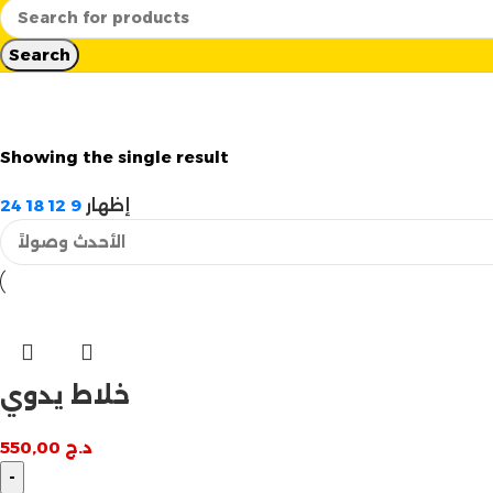
Search
Showing the single result
إظهار
9
12
18
24
خلاط يدوي
د.ج
550,00