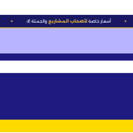
💰 أسعار خاصة
لأصحاب المشاريع
والجملة
🆕 تشكي
✦