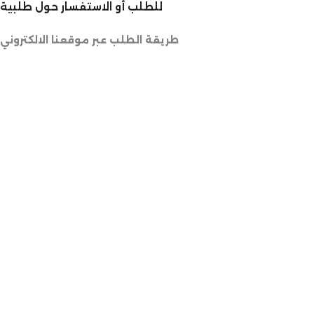
للطلب أو الاستفسار حول طلبية
طريقة الطلب عبر موقعنا الالكتروني
الطلب عبر وسائل التواصل الاجتماعي
طلب منتوج غير متوفر في المتجر
خدمات خاصة للمحترفين
المهتمين بالجملة
تـتـبـــع طـلـبية
أسعار التوصيل
Copyright © 2025 ARTSILA. All rights reserved. | Dev
القائمة
0 منتج
السلة
0