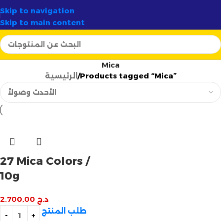
 سريع وآمن لـ
58 ولاية
✦
أرتسيلا:
الوجهة الأولى لصناع الشموع 
Skip to navigation
Skip to main content
Mica
Products tagged “Mica”
الرئيسية
27 Mica Colors /
10g
د.ج
2.700,00
طلب المنتج