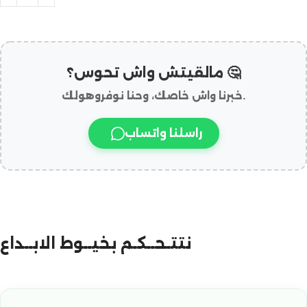
مالقيتش واش تحوس؟ 🤔
خبرنا واش خاصك، وحنا نوفروهولك.
راسلنا واتساب
نتتـحــكـم بخيــوط الابــداع