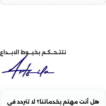
نتتـحــكـم بخيــوط الابــداع
هل أنت مهتم بخدماتنا؟ لا تتردد في