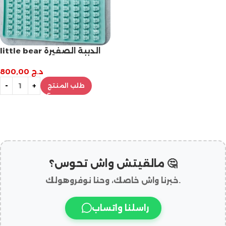
little bear الدببة الصغيرة
د.ج
800,00
طلب المنتج
مالقيتش واش تحوس؟ 🤔
خبرنا واش خاصك، وحنا نوفروهولك.
راسلنا واتساب