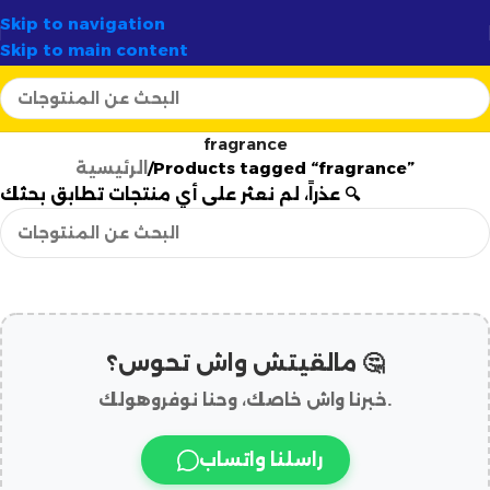
✦
🚚 توصيل سريع وآمن لـ
58 ولاية
✦
أرتسيلا:
ال
Skip to navigation
Skip to main content
fragrance
Products tagged “fragrance”
الرئيسية
عذراً، لم نعثر على أي منتجات تطابق بحثك 🔍
مالقيتش واش تحوس؟ 🤔
خبرنا واش خاصك، وحنا نوفروهولك.
راسلنا واتساب