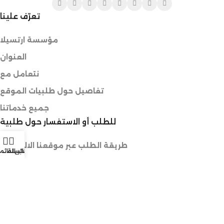
تعرّف علينا
مؤسسة ارتسيلا
العنوان
نتعامل مع
تفاصيل حول طلبيات الموقع
جميع خدماتنا
للطلب أو الاستفسار حول طلبية
طريقة الطلب عبر موقعنا الالكتروني
الرغبات
حسابي
السلة
القائم
الطلب عبر وسائل التواصل الاجتماعي
طلب منتوج غير متوفر في المتجر
خدمات خاصة للمحترفين
المهتمين بالجملة