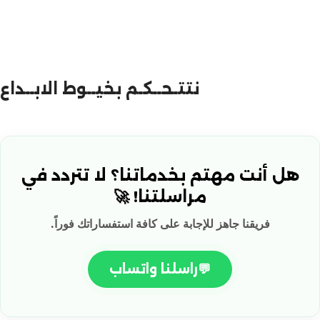
نتتـحــكـم بخيــوط الابــداع
هل أنت مهتم بخدماتنا؟ لا تتردد في
مراسلتنا! 🚀
فريقنا جاهز للإجابة على كافة استفساراتك فوراً.
💬
راسلنا واتساب