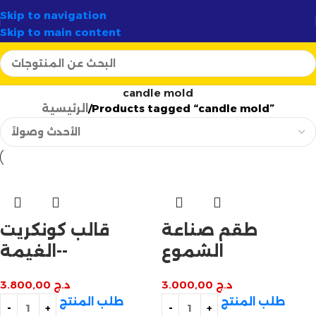
✦
أرتسيلا:
الوجهة الأولى لصناع الشموع في الجزائر
✨
Skip to navigation
Skip to main content
candle mold
Products tagged “candle mold”
الرئيسية
طقم صناعة
قالب كونكريت
الشموع
-الغيمة-
د.ج
3.000,00
د.ج
3.800,00
طلب المنتج
طلب المنتج