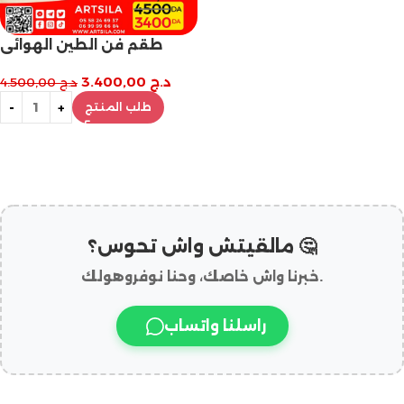
طقم فن الطين الهوائي
د.ج
3.400,00
د.ج
4.500,00
طلب المنتج
مالقيتش واش تحوس؟ 🤔
خبرنا واش خاصك، وحنا نوفروهولك.
راسلنا واتساب