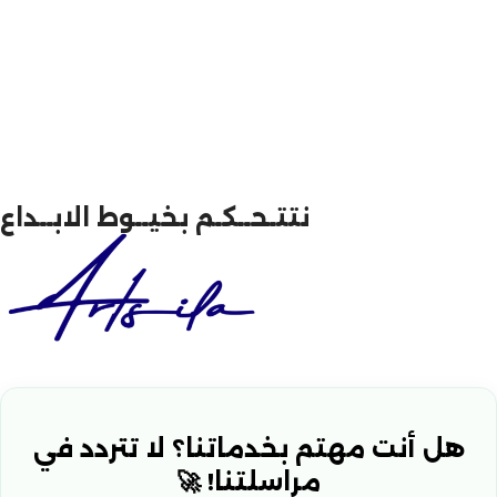
نتتـحــكـم بخيــوط الابــداع
هل أنت مهتم بخدماتنا؟ لا تتردد في
مراسلتنا! 🚀