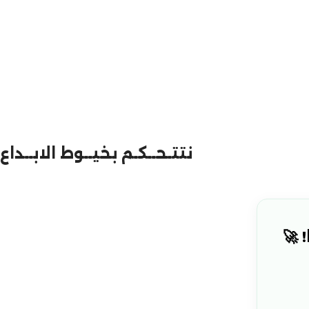
نتتـحــكـم بخيــوط الابــداع
 🚀