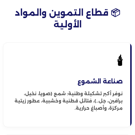
📦 قطاع التموين والمواد
الأولية
🕯️
صناعة الشموع
نوفر أكبر تشكيلة وطنية: شمع (صويا، نخيل،
برافين، جل..)، فتائل قطنية وخشبية، عطور زيتية
مركزة، وأصباغ حرارية.