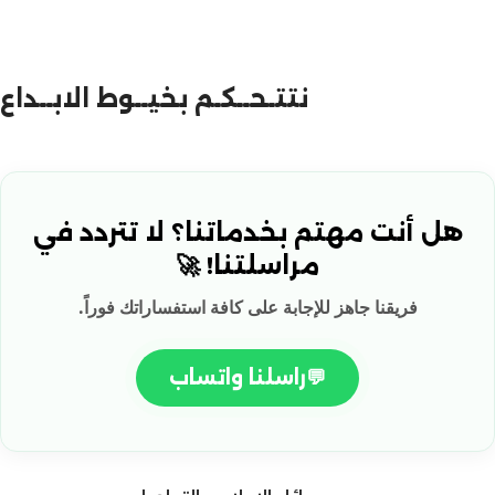
نتتـحــكـم بخيــوط الابــداع
هل أنت مهتم بخدماتنا؟ لا تتردد في
مراسلتنا! 🚀
فريقنا جاهز للإجابة على كافة استفساراتك فوراً.
💬
راسلنا واتساب