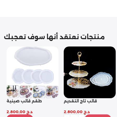
منتجات نعتقد أنها سوف تعجبك
طقم قالب صينية
قالب الجرانيت العصري
بيضاوية مع 4 كوستر
د.ج
2.800,00
د.ج
3.200,00