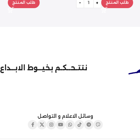
طلب المنتج
طلب المنتج
نتتـحــكـم بخيــوط الابــداع
وسائل الاعلام و التواصل