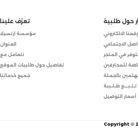
ر حول طلبية
تعرّف علينا
عنا الالكتروني
مؤسسة ارتسيلا
واصل الاجتماعي
العنوان
وفر في المتجر
نتعامل مع
صة للمحترفين
تفاصيل حول طلبيات الموقع
هتمين بالجملة
جميع خدماتنا
تـتـبـــع طـلـبية
أسعار التوصيل
Copyright © 2